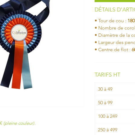
DÉTAILS D'ART
• Tour de cou :
18
• Nombre de corol
• Diamètre de la co
• Largeur des pen
• Centre de flot :
6
TARIFS HT
30 à 49
50 à 99
100 à 249
3€
(pleine couleur)
.
250 à 499