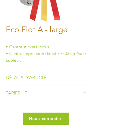
Eco Flot A - large
• Centre stickers inclus.
• Centre impression direct + 0.03€
(pleine
couleur)
.
DÉTAILS D'ARTICLE
• Nombre de corolle :
1
TARIFS HT
• Diamètre de la corolle :
140 mm
• Longueur du flot :
320 mm
30 à 49
1.40€
• Largeur des pendants :
25 mm
• Centre de flot :
75 mm
Nous contacter
50 à 99
1.37€