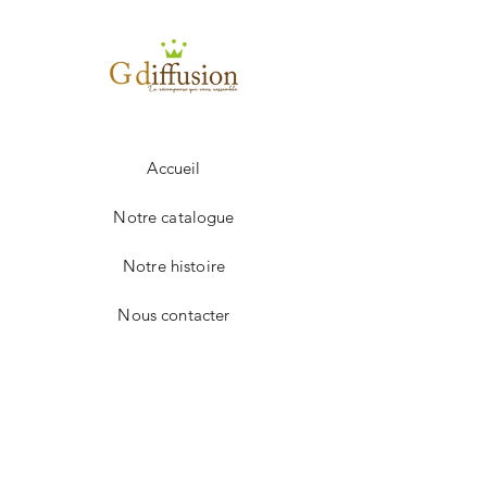
100 à 249
1.35€
250 à 499
1.31€
+ 500
1.25€
Frais de port en sus.
Accueil
Notre catalogue
Notre histoire
Nous contacter
Facebook
Instagram