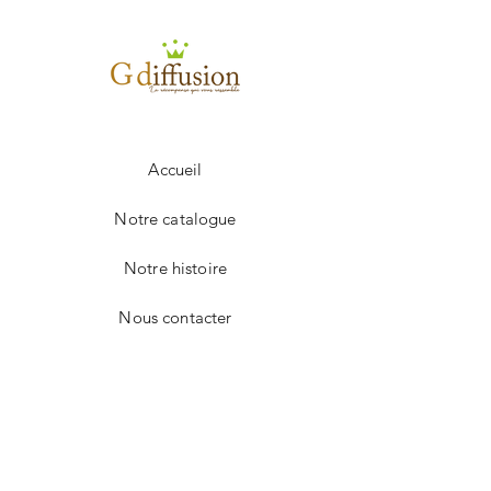
100 à 249
1.18€
250 à 499
1.15€
+ 500
1.10€
Frais de port en sus.
Accueil
Notre catalogue
Notre histoire
Nous contacter
Facebook
Instagram