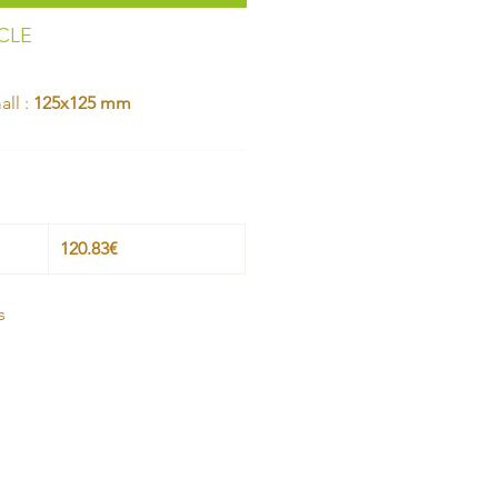
ICLE
all :
125x125 mm
120.83€
s