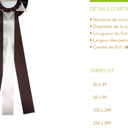
DÉTAILS D'ART
• Nombre de corol
• Diamètre de la co
• Longueur du flot 
• Largeur des pen
• Centre de flot :
6
TARIFS HT
30 à 49
50 à 99
100 à 249
250 à 499