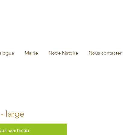
talogue
Mairie
Notre histoire
Nous contacter
 - large
ous contacter