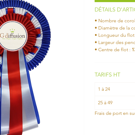
DÉTAILS D'ART
• Nombre de corol
• Diamètre de la co
• Longueur du flot
• Largeur des pen
• Centre de flot :
1
TARIFS HT
1 à 24
25 à 49
Frais de port en su