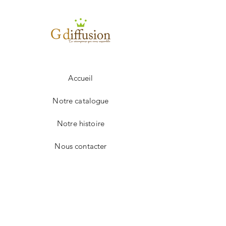
100 à 249
2.27€
250 à 499
2.22€
+ 500
2.15€
Frais de port en sus.
Accueil
Notre catalogue
Notre histoire
Nous contacter
Facebook
Instagram