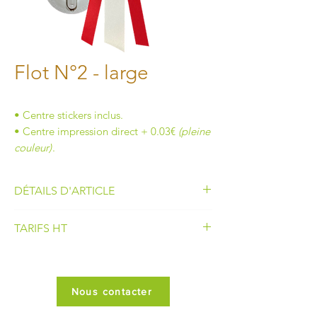
Flot N°2 - large
• Centre stickers inclus.
• Centre impression direct + 0.03€
(pleine
couleur)
.
DÉTAILS D'ARTICLE
• Nombre de corolle :
2
TARIFS HT
• Diamètre de la corolle :
145 mm
• Longueur du flot :
340 mm
30 à 49
2.40€
• Largeur des pendants :
2 x 25 mm et
1 x 40 mm
Nous contacter
50 à 99
2.33€
• Centre de flot :
75 mm