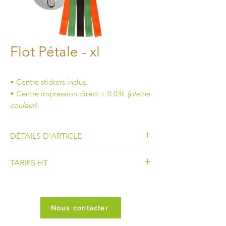
Flot Pétale - xl
• Centre stickers inclus.
• Centre impression direct + 0.03€
(pleine
couleur)
.
DÉTAILS D'ARTICLE
• Nombre de corolle :
3 + 1 pétale
TARIFS HT
• Diamètre de la corolle :
210 mm
• Longueur du flot :
730 mm
30 à 49
5.95€
• Largeur des pendants :
40 mm
• Centre de flot :
60 mm
Nous contacter
50 à 99
5.75€