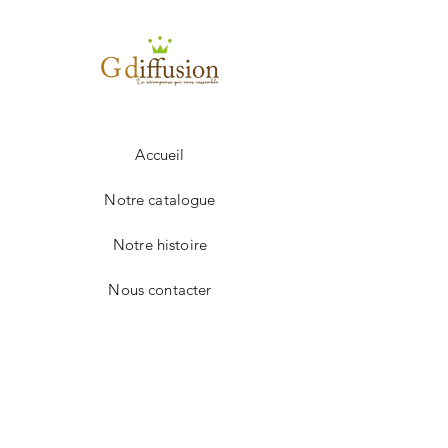
100 à 249
5.50€
250 à 499
5.20€
+ 500
sur devis
Frais de port en sus.
Accueil
Notre catalogue
Notre histoire
Nous contacter
Facebook
Instagram