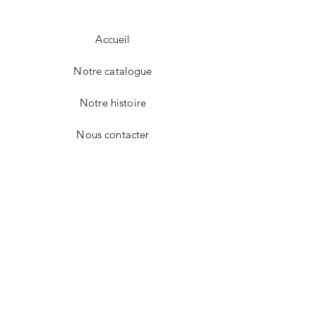
120 x 170
2.98€
155 x 210
3.10€
Accueil
Frais de port en sus.
Notre catalogue
Notre histoire
Nous contacter
Facebook
Instagram
CONTACT
E-mail