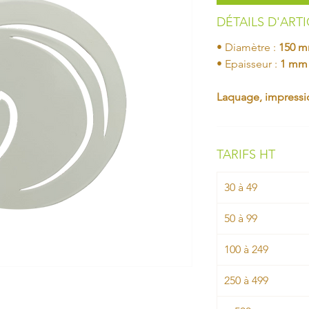
DÉTAILS D'ART
• Diamètre :
150 
• Epaisseur :
1 mm
Laquage, impressio
TARIFS HT
30 à 49
50 à 99
100 à 249
250 à 499