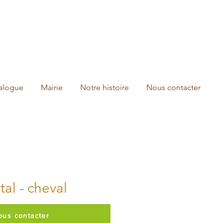
talogue
Mairie
Notre histoire
Nous contacter
al - cheval
ous contacter