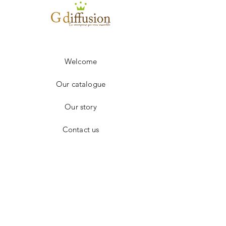
250 à 499
13.61€
+ 500
sur devis
Frais de port en sus.
Welcome
Our catalogue
Our story
Contact us
Facebook
Instagram