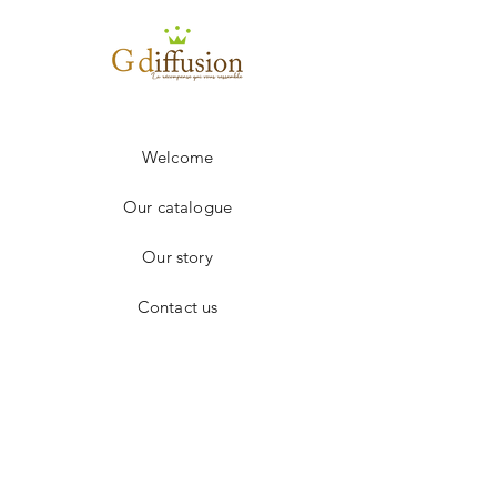
100 à 249
3.90€
250 à 499
3.80€
+ 500
sur devis
Frais de port en sus.
Welcome
Our catalogue
Our story
Contact us
Facebook
Instagram