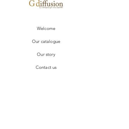
250 à 499
8.50€
+ 500
sur devis
Frais de port en sus.
Welcome
Our catalogue
Our story
Contact us
Facebook
Instagram
CONTACT