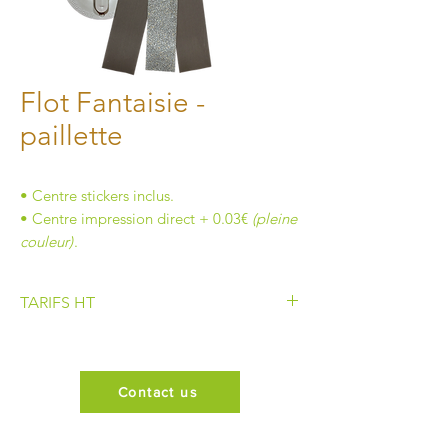
Flot Fantaisie -
paillette
• Centre stickers inclus.
• Centre impression direct + 0.03€
(pleine
couleur)
.
TARIFS HT
Eco Flot B
1.85€
Contact us
Eco Flot C
1.95€
Flot N°1
2.32€