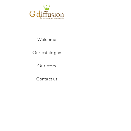
Flot N°2
3.00€
Flot N°3
4.85€
Frais de port en sus.
Welcome
Our catalogue
Our story
Contact us
Facebook
Instagram