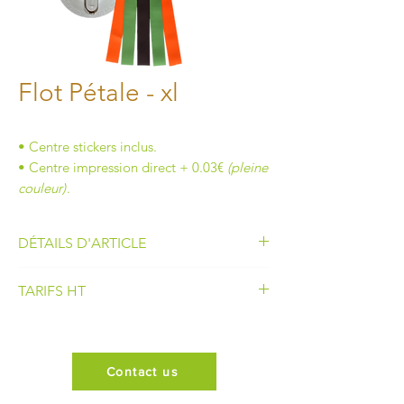
Flot Pétale - xl
• Centre stickers inclus.
• Centre impression direct + 0.03€
(pleine
couleur)
.
DÉTAILS D'ARTICLE
• Nombre de corolle :
3 + 1 pétale
TARIFS HT
• Diamètre de la corolle :
210 mm
• Longueur du flot :
730 mm
30 à 49
5.95€
• Largeur des pendants :
40 mm
• Centre de flot :
60 mm
Contact us
50 à 99
5.75€