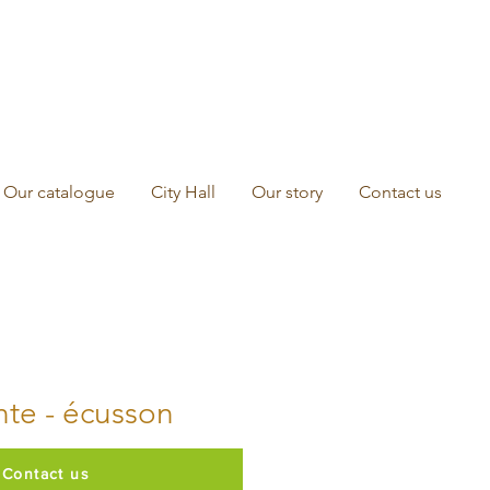
Our catalogue
City Hall
Our story
Contact us
te - écusson
Contact us