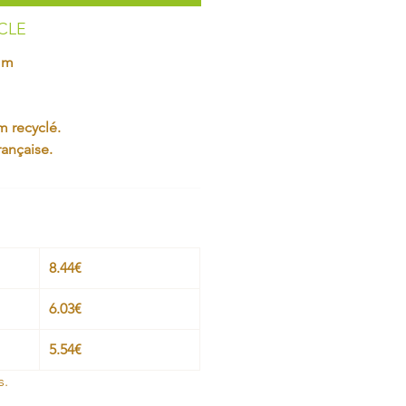
ICLE
mm
 recyclé.
rançaise.
8.44€
6.03€
5.54€
s.