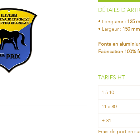
DÉTAILS D'ART
• Longueur :
125 
• Largeur :
150 mm
Fonte en aluminium
Fabrication 100% f
TARIFS HT
1 à 10
11 à 80
+ 81
Frais de port en su