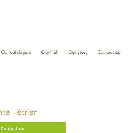
Our catalogue
City Hall
Our story
Contact us
te - étrier
Contact us