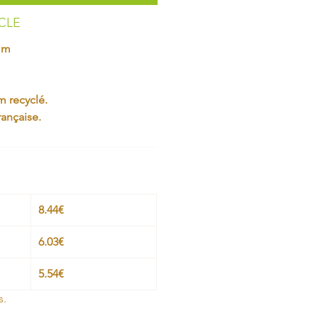
ICLE
mm
 recyclé.
rançaise.
8.44€
6.03€
5.54€
s.