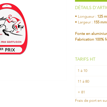
DÉTAILS D'ART
• Longueur :
125 
• Largeur :
155 mm
Fonte en aluminium
Fabrication 100% f
TARIFS HT
1 à 10
11 à 80
+ 81
Frais de port en su