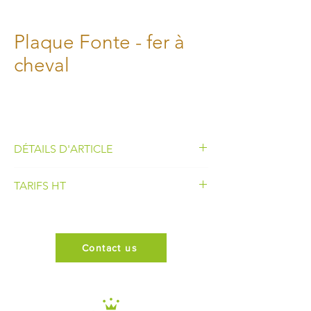
Plaque Fonte - fer à
cheval
DÉTAILS D'ARTICLE
• Longueur :
140 mm
TARIFS HT
• Largeur :
155 mm
1 à 10
9.44€
Fonte en aluminium recyclé.
Fabrication 100% française.
Contact us
11 à 80
6.76€
+ 81
6.21€
Frais de port en sus.