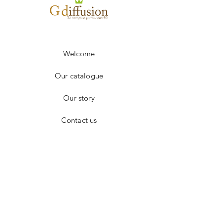
250 à 499
4.00€
+ 500
sur devis
Frais de port en sus.
Welcome
Our catalogue
Our story
Contact us
Facebook
Instagram