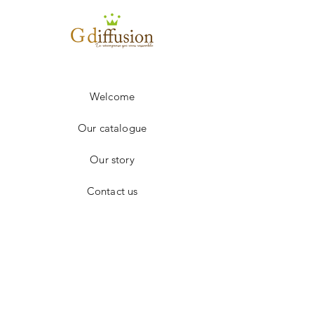
250 à 499
1.92€
+ 500
sur devis
Frais de port en sus.
Welcome
Our catalogue
Our story
Contact us
Facebook
Instagram